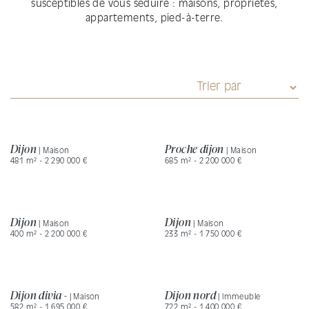
susceptibles de vous séduire : maisons, propriétés,
appartements, pied-à-terre.
Dijon
Proche dijon
| Maison
| Maison
481 m² - 2 290 000 €
685 m² - 2 200 000 €
Dijon
Dijon
| Maison
| Maison
400 m² - 2 200 000 €
233 m² - 1 750 000 €
Dijon divia -
Dijon nord
| Maison
| Immeuble
582 m² - 1 695 000 €
722 m² - 1 400 000 €