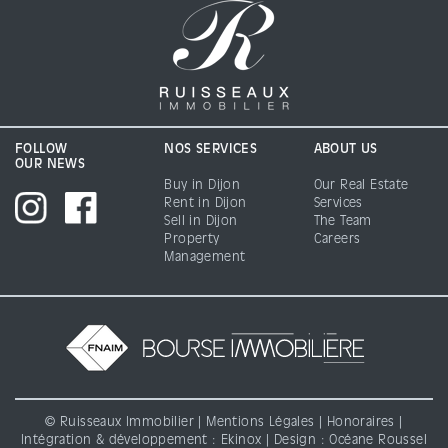
FOLLOW
NOS SERVICES
ABOUT US
OUR NEWS
Buy in Dijon
Our Real Estate
Rent in Dijon
Services
Sell in Dijon
The Team
Property
Careers
Management
© Ruisseaux Immobilier |
Mentions Légales
|
Honoraires
|
Intégration & développement :
Ekinox
| Design : Océane Roussel