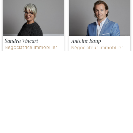
Sandra Vincart
Antoine Baup
Négociatrice immobilier
Négociateur immobilier
RUISSEAUX NOTRE DAME
RUISSEAUX LIBÉRATION
Native de Dijon, fidèle à son
Avec 20 ans d'expérience
poste d'Assistante chez des
commerciale dans
médecins experts,
...
Afficher
l'immobilier, ce jeune homme
plus
aux
...
Afficher plus