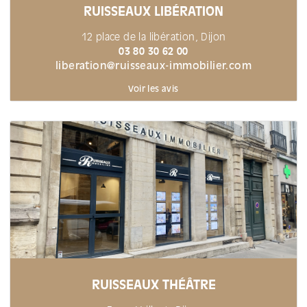
RUISSEAUX LIBÉRATION
12 place de la libération, Dijon
03 80 30 62 00
liberation@ruisseaux-immobilier.com
Voir les avis
RUISSEAUX THÉÂTRE